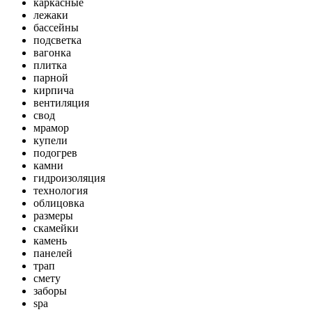
каркасные
лежаки
бассейны
подсветка
вагонка
плитка
парной
кирпича
вентиляция
свод
мрамор
купели
подогрев
камни
гидроизоляция
технология
облицовка
размеры
скамейки
камень
панелей
трап
смету
заборы
spa