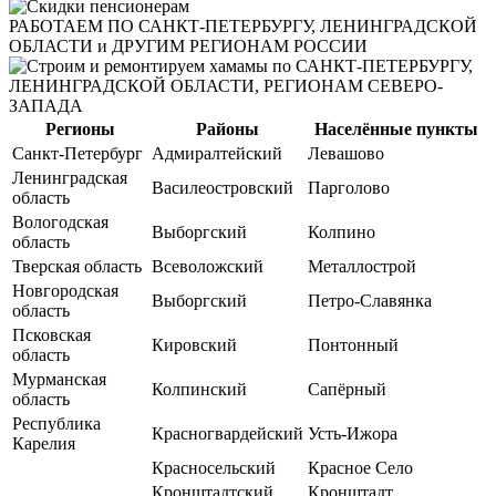
РАБОТАЕМ
ПО САНКТ-ПЕТЕРБУРГУ, ЛЕНИНГРАДСКОЙ
ОБЛАСТИ и ДРУГИМ РЕГИОНАМ РОССИИ
Регионы
Районы
Населённые пункты
Санкт-Петербург
Адмиралтейский
Левашово
Ленинградская
Василеостровский
Парголово
область
Вологодская
Выборгский
Колпино
область
Тверская область
Всеволожский
Металлострой
Новгородская
Выборгский
Петро-Славянка
область
Псковская
Кировский
Понтонный
область
Мурманская
Колпинский
Сапёрный
область
Республика
Красногвардейский
Усть-Ижора
Карелия
Красносельский
Красное Село
Кронштадтский
Кронштадт