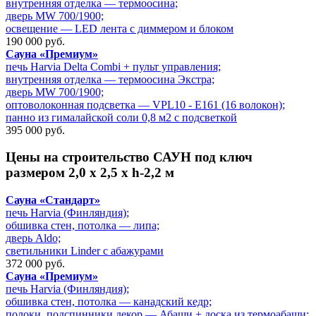
внутренняя отделка — термоосина;
дверь MW 700/1900;
освещение — LED лента с диммером и блоком
190 000 руб.
Сауна «Премиум»
печь Harvia Delta Combi + пульт управления;
внутренняя отделка — термоосина Экстра;
дверь MW 700/1900;
оптоволоконная подсветка — VPL10 - E161 (16 волокон);
панно из гималайской соли 0,8 м2 с подсветкой
395 000 руб.
Цены на
строительство САУН под ключ
размером 2,0 х 2,5 х h-2,2 м
Сауна «Стандарт»
печь Harvia (Финляндия);
обшивка стен, потолка — липа;
дверь Aldo;
светильники Linder с абажурами
372 000 руб.
Сауна «Премиум»
печь Harvia (Финляндия);
обшивка стен, потолка — канадский кедр;
полоки, подспинники декор — Абаши + доска из термоабаши;