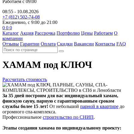
Работаем с 09:00
08:55 - 10.08.2026
+7 (812) 502-74-08
Ежедневно, с 9:00 до 21:00
0
0
0
Каталог
Акция
Рассрочка
Портфолио
Цены
Работаем
О
компании
Отзывы
Гарантии
Оплата
Скидки
Вакансии
Контакты
FAQ
ХАМАМ
под КЛЮЧ
Рассчитать стоимость
За 35 дней построим для вас индивидуальный хамам,
финскую сауну, парную с гарантированным сроком
службы более 15 лет!
От небольшой
парной в квартире
до
огромного спа-комплекса.
Профессиональное
строительство по СНИП
.
Этапы создания хамама по индивидуальному проекту: