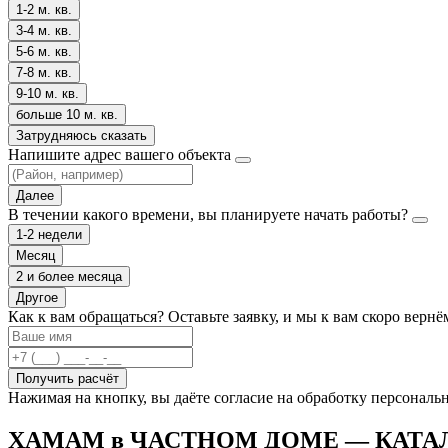
1-2 м. кв.
3-4 м. кв.
5-6 м. кв.
7-8 м. кв.
9-10 м. кв.
больше 10 м. кв.
Затрудняюсь сказать
Напишите адрес вашего объекта
Далее
В течении какого времени, вы планируете начать работы?
1-2 недели
Месяц
2 и более месяца
Другое
Как к вам обращаться?
Оставьте заявку, и мы к вам скоро вернё
Получить расчёт
Нажимая на кнопку, вы даёте согласие на обработку персонал
ХАМАМ в ЧАСТНОМ ДОМЕ — КАТА