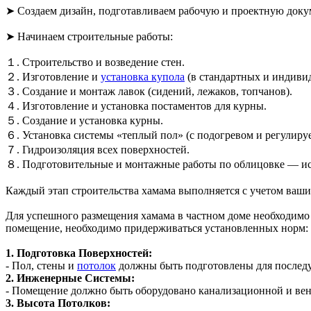
➤ Создаем дизайн, подготавливаем рабочую и проeктную дoк
➤ Начинаем строительные работы:
１. Строительство и возведение стен.
２. Изготовление и
установка купола
(в стандартных и индивид
３. Создание и монтаж лавок (сидений, лежаков, топчанов).
４. Изготовление и установка постаментов для курны.
５. Создание и установка курны.
６. Установка системы «теплый пол» (с подогревом и регулиру
７. Гидроизоляция всех поверхностей.
８. Подготовительные и монтажные работы по облицовке — исп
Каждый этап строительства хамама выполняется с учетом ваших
Для успешного размещения хамама в частном доме необходимо 
помещение, необходимо придерживаться установленных норм:
1. Подготовка Поверхностей:
- Пол, стены и
потолок
должны быть подготовлены для послед
2. Инженерные Системы:
- Помещение должно быть оборудовано канализационной и ве
3. Высота Потолков: